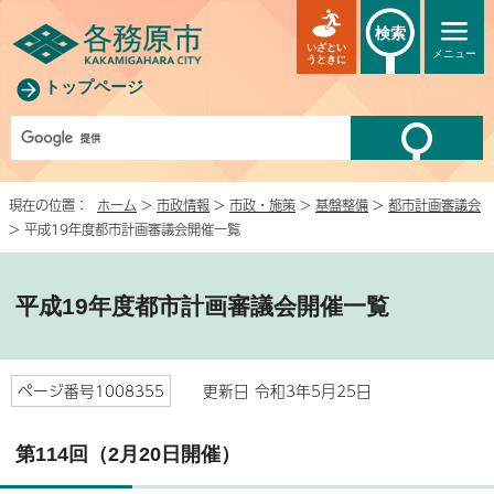
検索
いざとい
メニュー
うときに
トップページ
現在の位置：
ホーム
>
市政情報
>
市政・施策
>
基盤整備
>
都市計画審議会
> 平成19年度都市計画審議会開催一覧
平成19年度都市計画審議会開催一覧
ページ番号1008355
更新日 令和3年5月25日
第114回（2月20日開催）