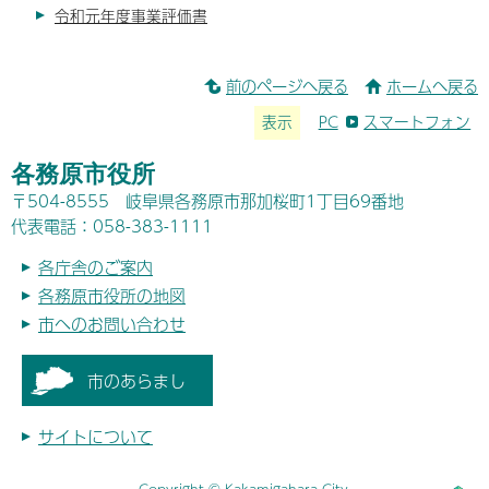
令和元年度事業評価書
前のページへ戻る
ホームへ戻る
表示
PC
スマートフォン
各務原市役所
〒504-8555 岐阜県各務原市那加桜町1丁目69番地
代表電話：058-383-1111
各庁舎のご案内
各務原市役所の地図
市へのお問い合わせ
市のあらまし
サイトについて
Copyright © Kakamigahara City.