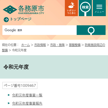
検索
いざとい
メニュー
うときに
トップページ
現在の位置：
ホーム
>
市政情報
>
市政・施策
>
基盤整備
>
防衛施設周辺の
整備
> 令和元年度
令和元年度
ページ番号1009467
令和元年度事業一覧
令和元年度事業報告