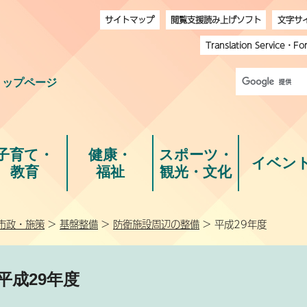
サイトマップ
閲覧支援読み上げソフト
文字サ
Translation Service
・
Fo
トップページ
子育て・
健康・
スポーツ・
イベン
教育
福祉
観光・文化
市政・施策
>
基盤整備
>
防衛施設周辺の整備
> 平成29年度
平成29年度