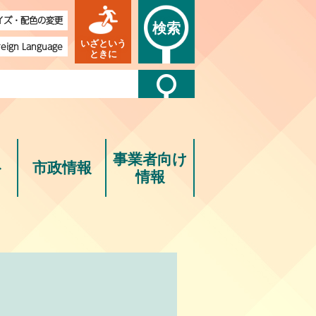
イズ・配色の変更
検索
いざという
reign Language
ときに
事業者向け
ト
市政情報
情報