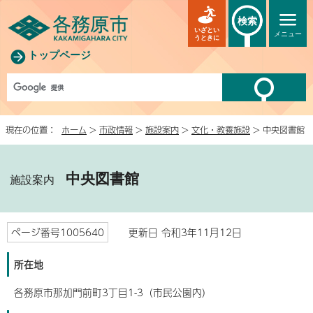
検索
いざとい
メニュー
うときに
トップページ
現在の位置：
ホーム
>
市政情報
>
施設案内
>
文化・教養施設
> 中央図書館
中央図書館
施設案内
ページ番号1005640
更新日 令和3年11月12日
所在地
各務原市那加門前町3丁目1-3（市民公園内）