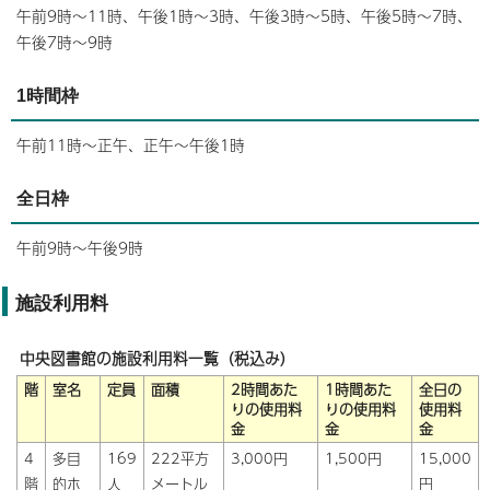
午前9時～11時、午後1時～3時、午後3時～5時、午後5時～7時、
午後7時～9時
1時間枠
午前11時～正午、正午～午後1時
全日枠
午前9時～午後9時
施設利用料
中央図書館の施設利用料一覧（税込み）
階
室名
定員
面積
2時間あた
1時間あた
全日の
りの使用料
りの使用料
使用料
金
金
金
4
多目
169
222平方
3,000円
1,500円
15,000
階
的ホ
人
メートル
円