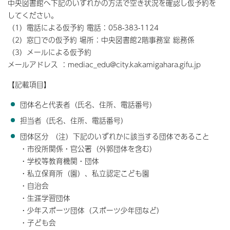
中央図書館へ下記のいずれかの方法で空き状況を確認し仮予約を
してください。
（1）電話による仮予約 電話：058-383-1124
（2）窓口での仮予約 場所：中央図書館2階事務室 総務係
（3）メールによる仮予約
メールアドレス ：mediac_edu@city.kakamigahara.gifu.jp
【記載項目】
団体名と代表者（氏名、住所、電話番号）
担当者（氏名、住所、電話番号）
団体区分 （注）下記のいずれかに該当する団体であること
・市役所関係・官公署（外郭団体を含む）
・学校等教育機関・団体
・私立保育所（園）、私立認定こども園
・自治会
・生涯学習団体
・少年スポーツ団体（スポーツ少年団など）
・子ども会