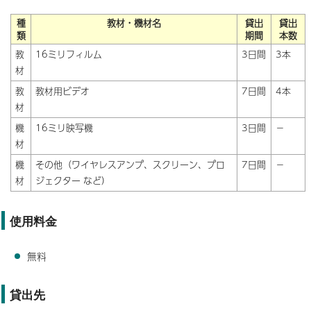
種
教材・機材名
貸出
貸出
類
期間
本数
教
16ミリフィルム
3日間
3本
材
教
教材用ビデオ
7日間
4本
材
機
16ミリ映写機
3日間
－
材
機
その他（ワイヤレスアンプ、スクリーン、プロ
7日間
－
材
ジェクター など）
使用料金
無料
貸出先