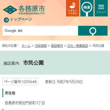
検索
いざとい
メニュー
うときに
トップページ
現在の位置：
ホーム
>
市政情報
>
施設案内
>
文化・教養施設
> 市民公園
市民公園
施設案内
ページ番号1005648
更新日 令和7年5月29日
所在地
各務原市那加門前町3丁目