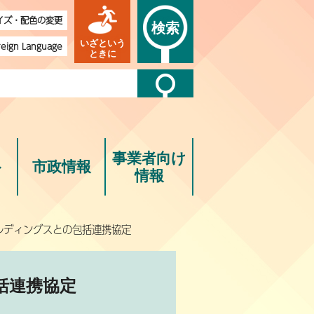
イズ・配色の変更
検索
いざという
reign Language
ときに
事業者向け
ト
市政情報
情報
ルディングスとの包括連携協定
括連携協定