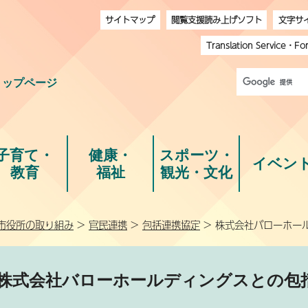
サイトマップ
閲覧支援読み上げソフト
文字サ
Translation Service
・
Fo
トップページ
子育て・
健康・
スポーツ・
イベン
教育
福祉
観光・文化
市役所の取り組み
>
官民連携
>
包括連携協定
> 株式会社バローホー
株式会社バローホールディングスとの包