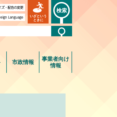
イズ・配色の変更
検索
いざという
reign Language
ときに
事業者向け
ト
市政情報
情報