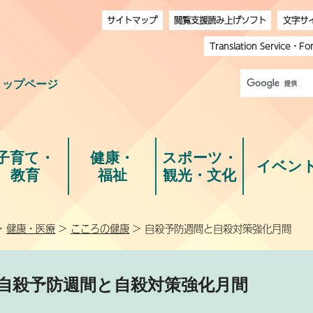
サイトマップ
閲覧支援読み上げソフト
文字サ
Translation Service
・
Fo
トップページ
子育て・
健康・
スポーツ・
イベン
教育
福祉
観光・文化
>
健康・医療
>
こころの健康
> 自殺予防週間と自殺対策強化月間
自殺予防週間と自殺対策強化月間