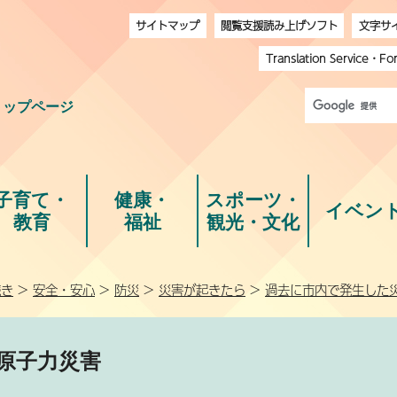
サイトマップ
閲覧支援読み上げソフト
文字サ
Translation Service
・
Fo
トップページ
子育て・
健康・
スポーツ・
イベン
教育
福祉
観光・文化
続き
>
安全・安心
>
防災
>
災害が起きたら
>
過去に市内で発生した
原子力災害