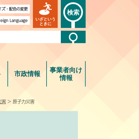
イズ・配色の変更
検索
いざという
reign Language
ときに
事業者向け
ト
市政情報
情報
災害
> 原子力災害