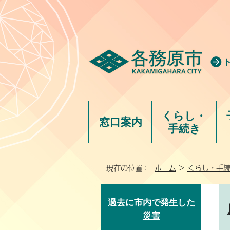
くらし・
窓口案内
手続き
現在の位置：
ホーム
>
くらし・手
過去に市内で発生した
災害