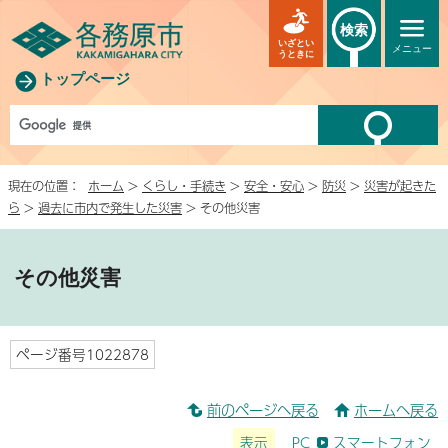
検索
いざとい
メニュー
うときに
トップページ
現在の位置：
ホーム
>
くらし・手続き
>
安全・安心
>
防災
>
災害が起きた
ら
>
過去に市内で発生した災害
> その他災害
その他災害
ページ番号1022878
前のページへ戻る
ホームへ戻る
表示
PC
スマートフォン