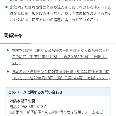
危険物または可燃性の蒸気が流入するおそれのある注入口また
は配管に閉止板を設置するなど、誤って危険物が流入するおそ
れがないようにするための措置が講じられていること。
関係法令
危険物の規制に関する政令等の一部を改正する省令等の公布
について（平成22年6月28日 消防危第130号）
（外部リン
ク）
既設の地下貯蔵タンクに対する流出防止対策等に係る運用に
ついて（平成22年7月8日 消防危第144号）
（外部リンク）
このページに関する
お問い合わせ
消防本部予防課
電話：058-382-3137
消防本部予防課へのお問い合わせは専用フォームをご