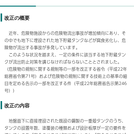
改正の概要
近年、危険物施設からの危険物流出事故が増加傾向にあり、そ
の中でも地下に埋設された地下貯蔵タンクなどが腐食劣化し、危
険物が流出する事故が多発しています。
このような状況を踏まえ、一定の条件に該当する地下貯蔵タン
クが流出防止対策を講じなければならないこととされました。
（危険物の規制に関する規制等の一部を改正する省令（平成22年
総務省令第71号）および危険物の規制に関する技術上の基準の細
目を定める告示の一部を改正する件（平成22年総務省告示第246
号））
改正の内容
地盤面下に直接埋設された既設の鋼製の一重殻タンクのうち、
タンクの設置年数、塗覆装の種類および設計板厚が一定の要件を