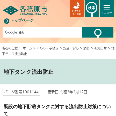
検索
いざとい
メニュー
うときに
トップページ
現在の位置：
ホーム
>
くらし・手続き
>
安全・安心
>
消防
>
お知らせ
> 地
下タンク流出防止
地下タンク流出防止
ページ番号1001144
更新日 令和3年2月12日
既設の地下貯蔵タンクに対する流出防止対策につい
て