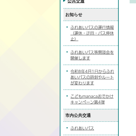
公共交通
お知らせ
ふれあいバスの運行情報
（運休・迂回・バス停休
止）
ふれあいバス等懇談会を
開催します
令和8年4月1日からふれ
あいバスの時刻やルート
が変わります
こどもmanacaおでかけ
キャンペーン第4弾
市内公共交通
ふれあいバス