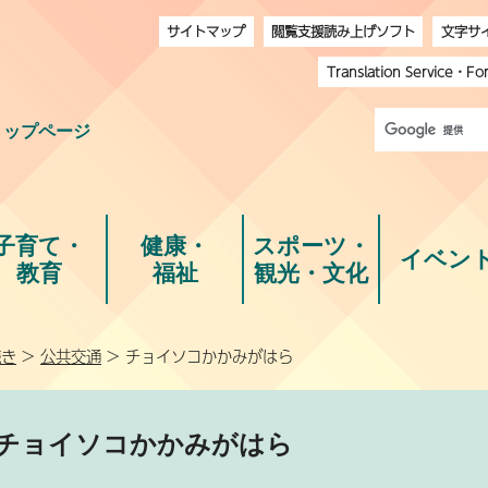
サイトマップ
閲覧支援読み上げソフト
文字サ
Translation Service
・
Fo
トップページ
子育て・
健康・
スポーツ・
イベン
教育
福祉
観光・文化
続き
>
公共交通
> チョイソコかかみがはら
チョイソコかかみがはら