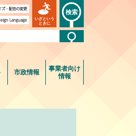
イズ・配色の変更
検索
いざという
reign Language
ときに
事業者向け
ト
市政情報
情報