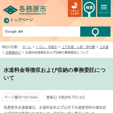
検索
いざとい
メニュー
うときに
トップページ
現在の位置：
ホーム
>
くらし・手続き
>
上下水道・し尿・浄化槽
>
上水道
>
お客様向け
> 水道料金等徴収および収納の事務委託について
水道料金等徴収および収納の事務委託につ
いて
ページ番号1001666
更新日 令和8年7月14日
各務原市水道事業は、水道料金および公共下水道使用料の徴収お