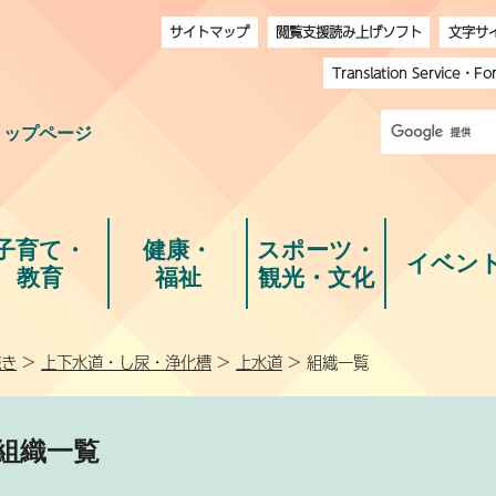
サイトマップ
閲覧支援読み上げソフト
文字サ
Translation Service
・
Fo
トップページ
子育て・
健康・
スポーツ・
イベン
教育
福祉
観光・文化
続き
>
上下水道・し尿・浄化槽
>
上水道
> 組織一覧
組織一覧