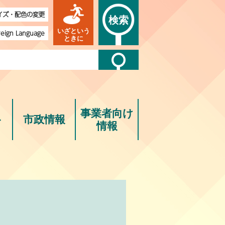
イズ・配色の変更
検索
いざという
reign Language
ときに
事業者向け
ト
市政情報
情報