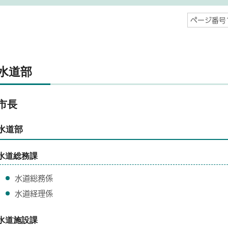
ページ番号1
水道部
市長
水道部
水道総務課
水道総務係
水道経理係
水道施設課