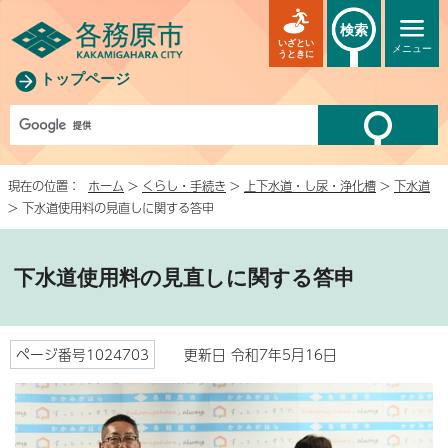
検索
いざとい
メニュー
うときに
トップページ
現在の位置：
ホーム
>
くらし・手続き
>
上下水道・し尿・浄化槽
>
下水道
> 下水道使用料の見直しに関する答申
下水道使用料の見直しに関する答申
ページ番号1024703
更新日 令和7年5月16日