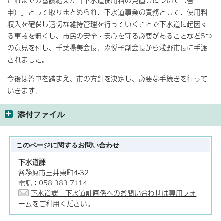
これまでの審議結果が「下水道使用料の見直しについて（答
申）」として取りまとめられ、下水道事業の責務として、使用料
収入を確保し適切な維持管理を行っていくことで下水道に起因す
る事故を無くし、市民の安全・安心を守る必要があることなど5つ
の意見を付し、千葉揚美会長、森悦子副会長から浅野市長に手渡
されました。
今後は答申を踏まえ、市の方針を決定し、必要な手続きを行って
いきます。
添付ファイル
このページに関する
お問い合わせ
下水道課
各務原市三井東町4-32
電話：058-383-7114
下水道課 下水道計画係へのお問い合わせは専用フォ
ームをご利用ください。