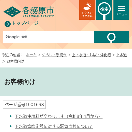
検索
いざとい
メニュー
うときに
トップページ
現在の位置：
ホーム
>
くらし・手続き
>
上下水道・し尿・浄化槽
>
下水道
> お客様向け
お客様向け
ページ番号1001698
下水道使用料が変わります（令和8年4月から）
下水道管路施設に対する緊急点検について