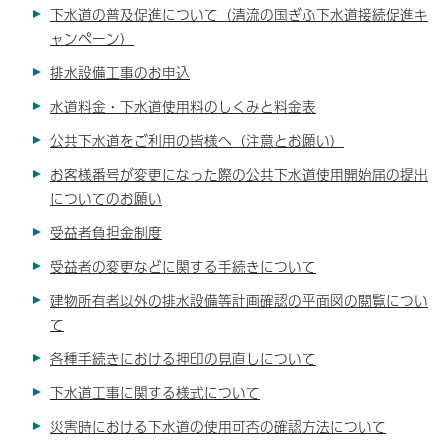
下水道の普及促進について（清流の国ぎふ下水道接続促進キ
ャンペーン）
排水設備工事のお申込
水道料金・下水道使用料のしくみと料金表
公共下水道をご利用の皆様へ（注意とお願い）
お客様番号が変更になった際の公共下水道使用開始届の提出
についてのお願い
受益者負担金制度
受益者の変更などに関する手続きについて
建物所有者以外の排水設備等計画確認の平面図の閲覧につい
て
各種手続きにおける押印の見直しについて
下水道工事に関する様式について
災害時における下水道の使用可否の確認方法について