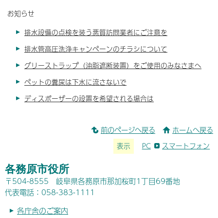
お知らせ
排水設備の点検を装う悪質訪問業者にご注意を
排水管高圧洗浄キャンペーンのチラシについて
グリーストラップ（油脂遮断装置）をご使用のみなさまへ
ペットの糞尿は下水に流さないで
ディスポーザーの設置を希望される場合は
前のページへ戻る
ホームへ戻る
表示
PC
スマートフォン
各務原市役所
〒504-8555 岐阜県各務原市那加桜町1丁目69番地
代表電話：058-383-1111
各庁舎のご案内