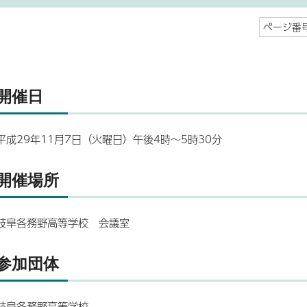
ページ番号
開催日
平成29年11月7日（火曜日）午後4時～5時30分
開催場所
岐阜各務野高等学校 会議室
参加団体
岐阜各務野高等学校