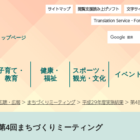
サイトマップ
閲覧支援読み上げソフト
文字サ
Translation Service
・
Fo
トップページ
子育て・
健康・
スポーツ・
イベン
教育
福祉
観光・文化
広聴・広報
>
まちづくりミーティング
>
平成29年度実施結果
> 第
第4回まちづくりミーティング