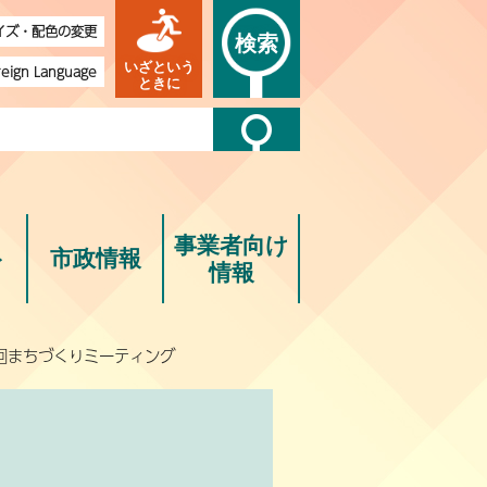
イズ・配色の変更
検索
いざという
reign Language
ときに
事業者向け
ト
市政情報
情報
4回まちづくりミーティング