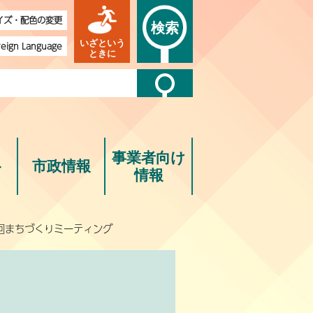
イズ・配色の変更
検索
いざという
reign Language
ときに
事業者向け
ト
市政情報
情報
7回まちづくりミーティング