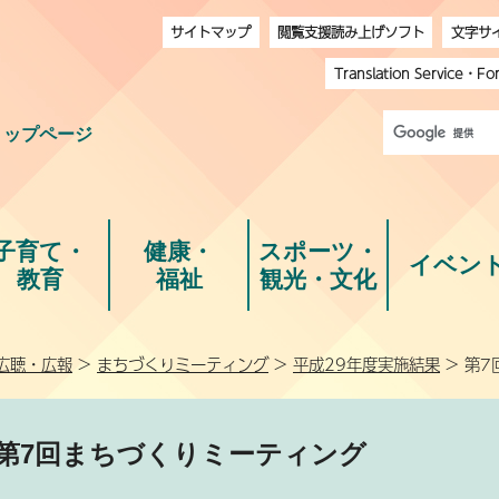
サイトマップ
閲覧支援読み上げソフト
文字サ
Translation Service
・
Fo
トップページ
子育て・
健康・
スポーツ・
イベン
教育
福祉
観光・文化
広聴・広報
>
まちづくりミーティング
>
平成29年度実施結果
> 第
第7回まちづくりミーティング