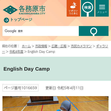
検索
いざとい
メニュー
うときに
トップページ
現在の位置：
ホーム
>
市政情報
>
広聴・広報
>
市民カメラマン
>
ギャラリ
ー
>
令和4年度
> English Day Camp
English Day Camp
ページ番号1016659
更新日 令和5年4月11日