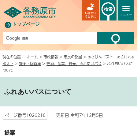
検索
いざとい
メニュー
うときに
トップページ
現在の位置：
ホーム
>
市政情報
>
市長の部屋
>
あさけんポスト・あさけんe
ポスト
>
提案・回答集
>
経済、産業、観光、ふれあいバス
> ふれあいバスに
ついて
ふれあいバスについて
ページ番号1026218
更新日 令和7年12月5日
提案