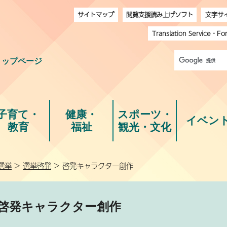
サイトマップ
閲覧支援読み上げソフト
文字サ
Translation Service
・
Fo
トップページ
子育て・
健康・
スポーツ・
イベン
教育
福祉
観光・文化
選挙
>
選挙啓発
> 啓発キャラクター創作
啓発キャラクター創作