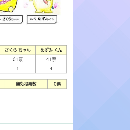
さくら ちゃん
めずみ くん
61票
41票
1
4
無効投票数
0票