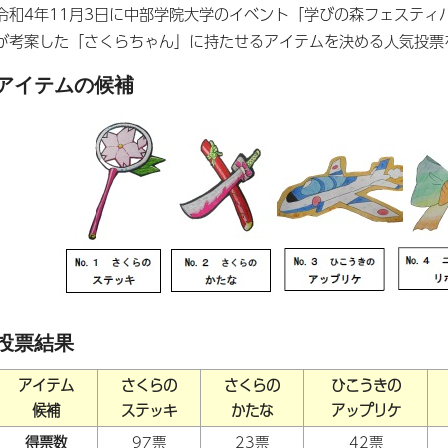
令和4年11月3日に中部学院大学のイベント「学びの森フェスティ
が考案した「さくらちゃん」に持たせるアイテムを決める人気投票
アイテムの候補
投票結果
アイテム
さくらの
さくらの
ひこうきの
候補
ステッキ
かたな
アップリケ
得票数
97票
23票
42票