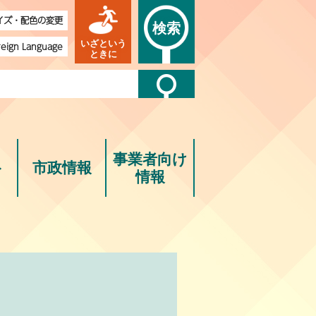
イズ・配色の変更
検索
いざという
reign Language
ときに
事業者向け
ト
市政情報
情報