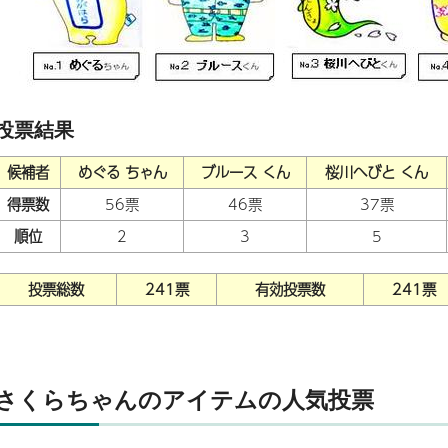
投票結果
候補者
めぐる ちゃん
ブルース くん
桜川へびと くん
得票数
56票
46票
37票
順位
2
3
5
投票総数
241票
有効投票数
241票
さくらちゃんのアイテムの人気投票