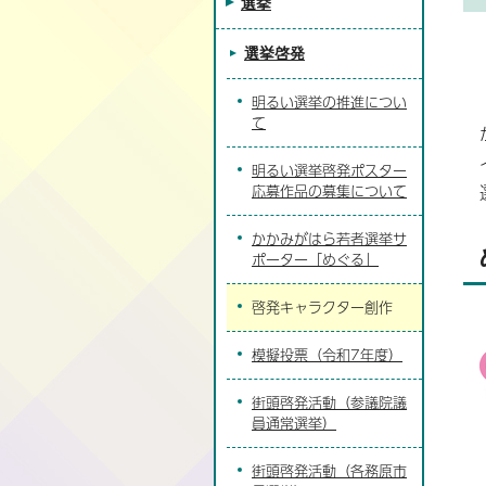
選挙
選挙啓発
明るい選挙の推進につい
て
明るい選挙啓発ポスター
応募作品の募集について
かかみがはら若者選挙サ
ポーター「めぐる」
啓発キャラクター創作
模擬投票（令和7年度）
街頭啓発活動（参議院議
員通常選挙）
街頭啓発活動（各務原市