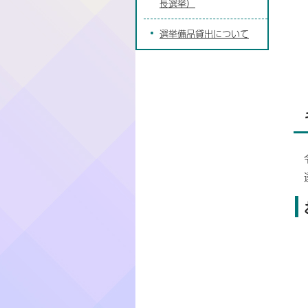
長選挙）
選挙備品貸出について