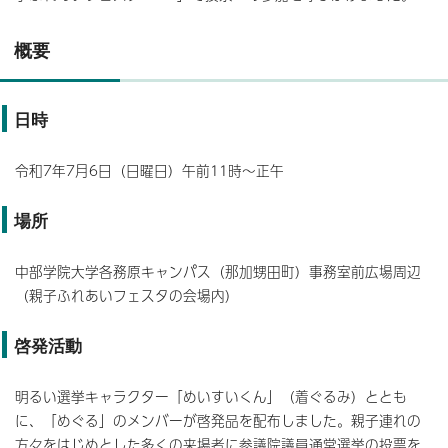
概要
日時
令和7年7月6日（日曜日）午前11時～正午
場所
中部学院大学各務原キャンパス（那加甥田町）事務室前広場周辺
（親子ふれあいフェスタの会場内）
啓発活動
明るい選挙キャラクター「めいすいくん」（着ぐるみ）ととも
に、「めぐる」のメンバーが啓発品を配布しました。親子連れの
方々をはじめとした多くの来場者に参議院議員通常選挙の投票を