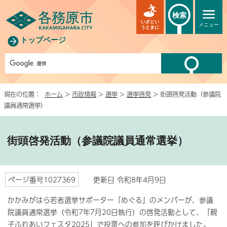
検索
いざとい
メニュー
うときに
トップページ
現在の位置：
ホーム
>
市政情報
>
選挙
>
選挙啓発
> 街頭啓発活動（参議院
議員通常選挙）
街頭啓発活動（参議院議員通常選挙）
ページ番号1027369
更新日 令和8年4月9日
かかみがはら若者選挙サポーター「めぐる」のメンバーが、参議
院議員通常選挙（令和7年7月20日執行）の啓発活動として、「親
子ふれあいフェスタ2025」で投票への参加を呼びかけました。