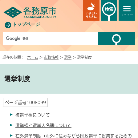
検索
いざとい
メニュー
うときに
トップページ
現在の位置：
ホーム
>
市政情報
>
選挙
> 選挙制度
選挙制度
ページ番号1008099
被選挙権について
選挙権と選挙人名簿について
在外選挙制度（海外に住みながら国政選挙に投票するための