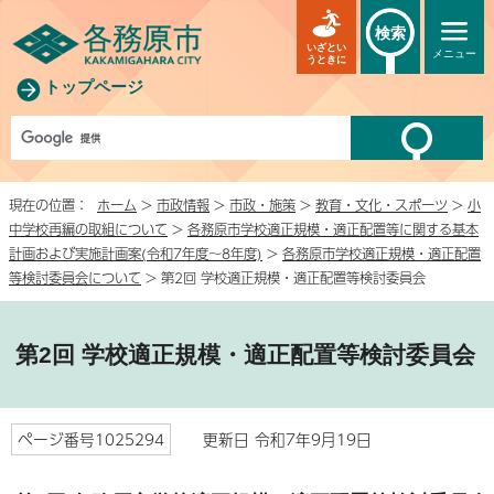
検索
いざとい
メニュー
うときに
トップページ
現在の位置：
ホーム
>
市政情報
>
市政・施策
>
教育・文化・スポーツ
>
小
中学校再編の取組について
>
各務原市学校適正規模・適正配置等に関する基本
計画および実施計画案(令和7年度～8年度)
>
各務原市学校適正規模・適正配置
等検討委員会について
> 第2回 学校適正規模・適正配置等検討委員会
第2回 学校適正規模・適正配置等検討委員会
ページ番号1025294
更新日 令和7年9月19日