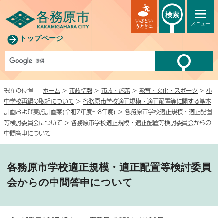
検索
いざとい
メニュー
うときに
トップページ
現在の位置：
ホーム
>
市政情報
>
市政・施策
>
教育・文化・スポーツ
>
小
中学校再編の取組について
>
各務原市学校適正規模・適正配置等に関する基本
計画および実施計画案(令和7年度～8年度)
>
各務原市学校適正規模・適正配置
等検討委員会について
> 各務原市学校適正規模・適正配置等検討委員会からの
中間答申について
各務原市学校適正規模・適正配置等検討委員
会からの中間答申について