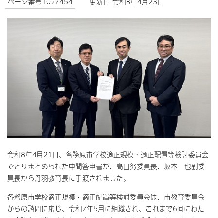
ページ番号1027454
更新日 令和8年4月23日
令和8年4月21日、各務原市学校適正規模・適正配置等検討委員会
でとりまとめられた中間答申書が、高口努委員長、坂本一也副委
員長から丹羽教育長に手渡されました。
各務原市学校適正規模・適正配置等検討委員会は、市教育委員会
からの諮問に応じ、令和7年5月に組織され、これまで6回にわた