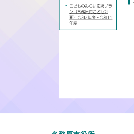
こどものみらい応援プラ
ン（各務原市こども計
画）令和7年度～令和11
年度