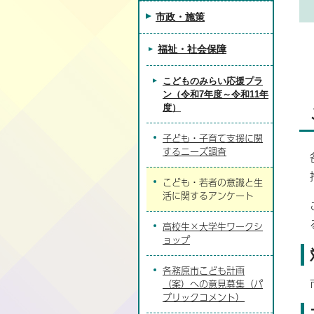
市政・施策
福祉・社会保障
こどものみらい応援プラ
ン（令和7年度～令和11年
度）
子ども・子育て支援に関
するニーズ調査
こども・若者の意識と生
活に関するアンケート
高校生×大学生ワークシ
ョップ
各務原市こども計画
（案）への意見募集（パ
ブリックコメント）