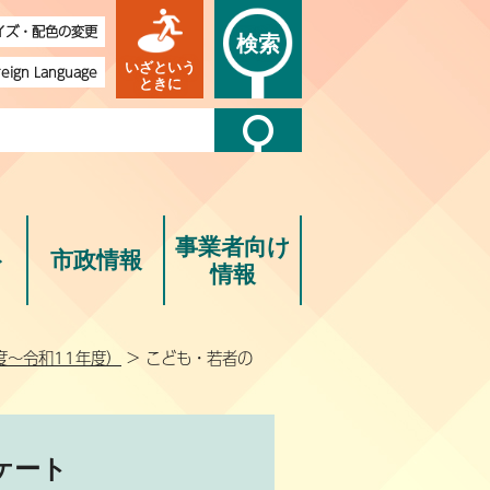
イズ・配色の変更
検索
いざという
reign Language
ときに
事業者向け
ト
市政情報
情報
度～令和11年度）
> こども・若者の
ケート