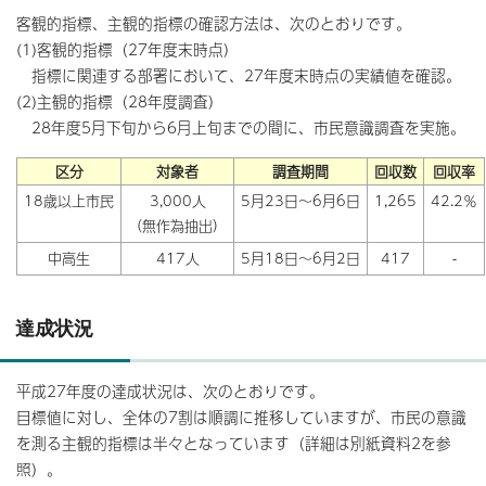
客観的指標、主観的指標の確認方法は、次のとおりです。
(1)客観的指標（27年度末時点）
指標に関連する部署において、27年度末時点の実績値を確認。
(2)主観的指標（28年度調査）
28年度5月下旬から6月上旬までの間に、市民意識調査を実施。
区分
対象者
調査期間
回収数
回収率
18歳以上市民
3,000人
5月23日～6月6日
1,265
42.2％
（無作為抽出）
中高生
417人
5月18日～6月2日
417
-
達成状況
平成27年度の達成状況は、次のとおりです。
目標値に対し、全体の7割は順調に推移していますが、市民の意識
を測る主観的指標は半々となっています（詳細は別紙資料2を参
照）。