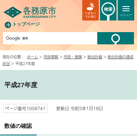
検索
いざとい
メニュー
うときに
トップページ
現在の位置：
ホーム
>
市政情報
>
市政・施策
>
総合計画
>
総合計画の達成
状況
> 平成27年度
平成27年度
ページ番号1008741
更新日 令和5年1月18日
数値の確認