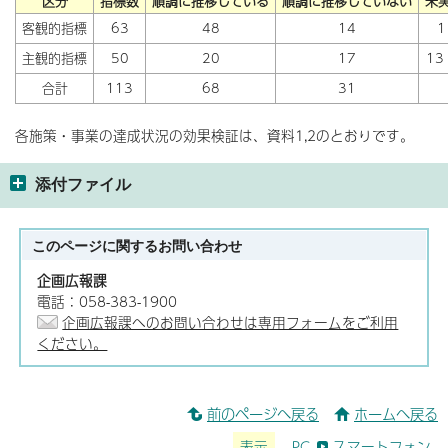
区分
指標数
順調に推移している
順調に推移していない
未
客観的指標
63
48
14
主観的指標
50
20
17
1
合計
113
68
31
各施策・事業の達成状況の効果検証は、資料1,2のとおりです。
添付ファイル
このページに関する
お問い合わせ
企画広報課
電話：058-383-1900
企画広報課へのお問い合わせは専用フォームをご利用
ください。
前のページへ戻る
ホームへ戻る
表示
PC
スマートフォン