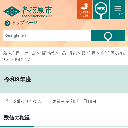
検索
いざとい
メニュー
うときに
トップページ
現在の位置：
ホーム
>
市政情報
>
市政・施策
>
総合計画
>
総合計画の達成
状況
> 令和3年度
令和3年度
ページ番号1017023
更新日 令和5年1月18日
数値の確認