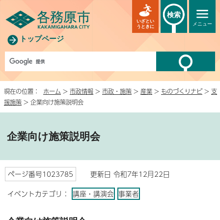
検索
いざとい
メニュー
うときに
トップページ
現在の位置：
ホーム
>
市政情報
>
市政・施策
>
産業
>
ものづくりナビ
>
支
援施策
> 企業向け施策説明会
企業向け施策説明会
ページ番号1023785
更新日 令和7年12月22日
イベントカテゴリ：
講座・講演会
事業者