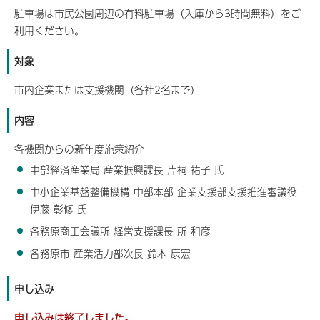
駐車場は市民公園周辺の有料駐車場（入庫から3時間無料）をご
利用ください。
対象
市内企業または支援機関（各社2名まで）
内容
各機関からの新年度施策紹介
中部経済産業局 産業振興課長 片桐 祐子 氏
中小企業基盤整備機構 中部本部 企業支援部支援推進審議役
伊藤 彰修 氏
各務原商工会議所 経営支援課長 所 和彦
各務原市 産業活力部次長 鈴木 康宏
申し込み
申し込みは終了しました。