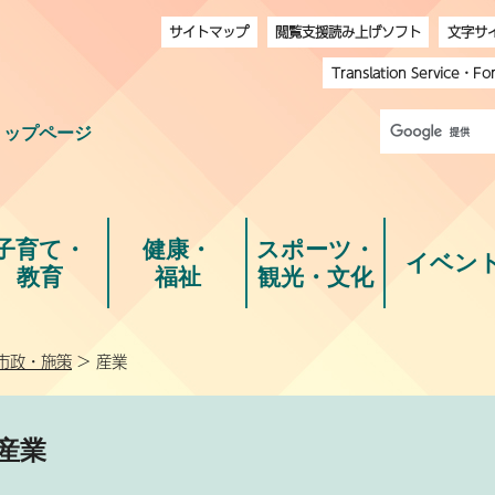
サイトマップ
閲覧支援読み上げソフト
文字サ
Translation Service
・
Fo
トップページ
子育て・
健康・
スポーツ・
イベン
教育
福祉
観光・文化
市政・施策
> 産業
産業