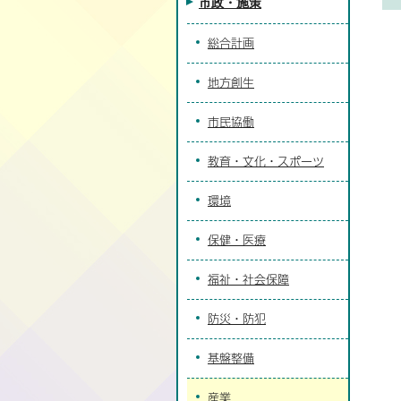
市政・施策
総合計画
地方創生
市民協働
教育・文化・スポーツ
環境
保健・医療
福祉・社会保障
防災・防犯
基盤整備
産業