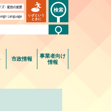
イズ・配色の変更
検索
いざという
reign Language
ときに
事業者向け
ト
市政情報
情報