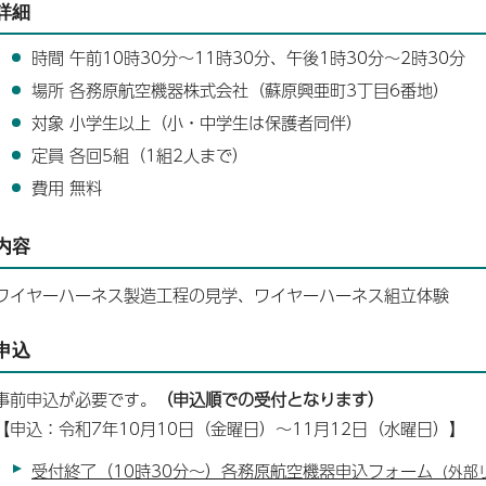
詳細
時間 午前10時30分～11時30分、午後1時30分～2時30分
場所 各務原航空機器株式会社（蘇原興亜町3丁目6番地）
対象 小学生以上（小・中学生は保護者同伴）
定員 各回5組（1組2人まで）
費用 無料
内容
ワイヤーハーネス製造工程の見学、ワイヤーハーネス組立体験
申込
事前申込が必要です。
（申込順での受付となります）
【申込：令和7年10月10日（金曜日）～11月12日（水曜日）】
受付終了（10時30分～）各務原航空機器申込フォーム
（外部