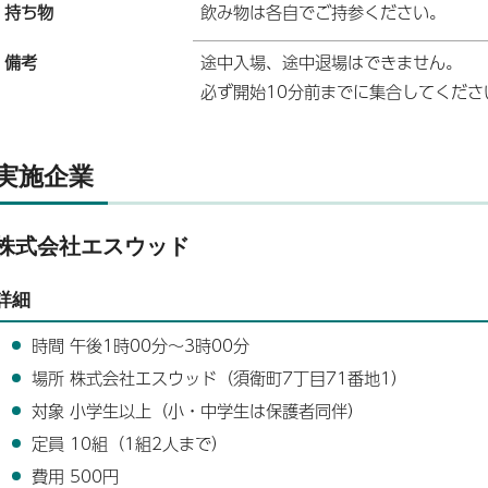
持ち物
飲み物は各自でご持参ください。
備考
途中入場、途中退場はできません。
必ず開始10分前までに集合してくださ
実施企業
株式会社エスウッド
詳細
時間 午後1時00分～3時00分
場所 株式会社エスウッド（須衛町7丁目71番地1）
対象 小学生以上（小・中学生は保護者同伴）
定員 10組（1組2人まで）
費用 500円