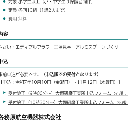
対象 小学生以上（小・中学生は保護者同伴）
定員 各回10組（1組2人まで）
費用 無料
内容
やさい・エディブルフラワー工場見学、アルミスプーンづくり
申込
事前申込が必要です。
（申込順での受付となります）
【申込：令和7年10月10日（金曜日）～11月12日（水曜日）】
受付終了（9時00分～）大堀研磨工業所申込フォーム
（外部リ
受付終了（10時30分～）大堀研磨工業所申込フォーム
（外部
各務原航空機器株式会社