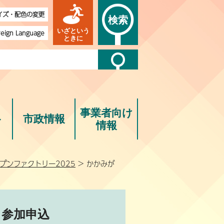
イズ・配色の変更
検索
いざという
reign Language
ときに
事業者向け
ト
市政情報
情報
プンファクトリー2025
> かかみが
 参加申込