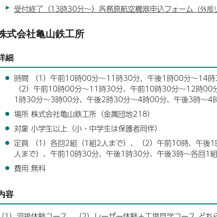
受付終了（13時30分～）各務原航空機器申込フォーム
（外部
株式会社亀山鉄工所
詳細
時間 （1）午前10時00分～11時30分、午後1時00分～14時
（2）午前10時00分～11時30分、午前10時30分～12時0
1時30分～3時00分、午後2時30分～4時00分、午後3時～4
場所 株式会社亀山鉄工所（金属団地218）
対象 小学生以上（小・中学生は保護者同伴）
定員 （1）各回2組（1組2人まで）、（2）午前10時、午後1
人まで）、午前10時30分、午後1時30分、午後3時～各回1
費用 無料
内容
（1）溶接体験コース、（2）レーザー体験＋工場見学コース どち