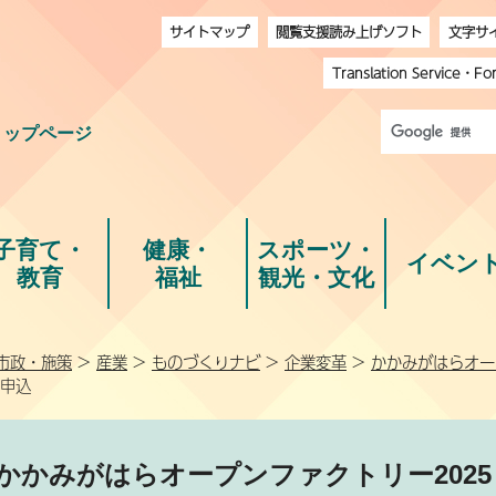
サイトマップ
閲覧支援読み上げソフト
文字サ
Translation Service
・
Fo
トップページ
子育て・
健康・
スポーツ・
イベン
教育
福祉
観光・文化
市政・施策
>
産業
>
ものづくりナビ
>
企業変革
>
かかみがはらオー
加申込
かかみがはらオープンファクトリー2025