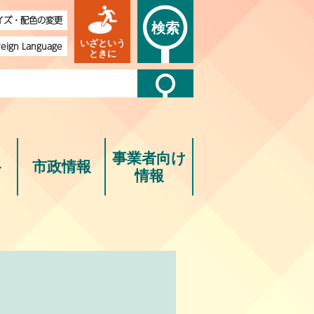
イズ・配色の変更
検索
いざという
reign Language
ときに
事業者向け
ト
市政情報
情報