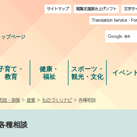
サイトマップ
閲覧支援読み上げソフト
文字サ
Translation Service
・
Fo
トップページ
子育て・
健康・
スポーツ・
イベン
教育
福祉
観光・文化
市政・施策
>
産業
>
ものづくりナビ
> 各種相談
各種相談