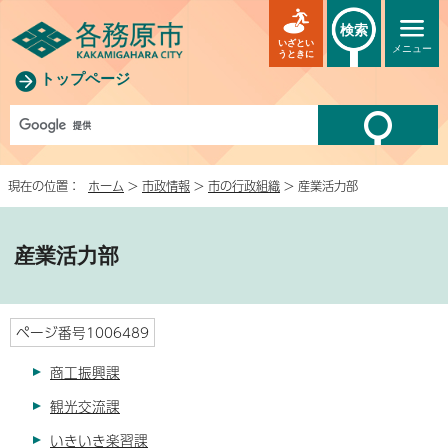
検索
いざとい
メニュー
うときに
トップページ
現在の位置：
ホーム
>
市政情報
>
市の行政組織
> 産業活力部
産業活力部
ページ番号1006489
商工振興課
観光交流課
いきいき楽習課