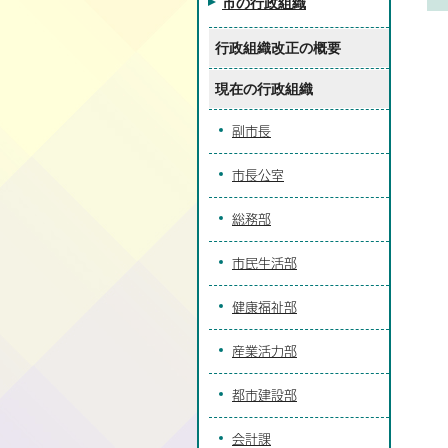
市の行政組織
行政組織改正の概要
現在の行政組織
副市長
市長公室
総務部
市民生活部
健康福祉部
産業活力部
都市建設部
会計課