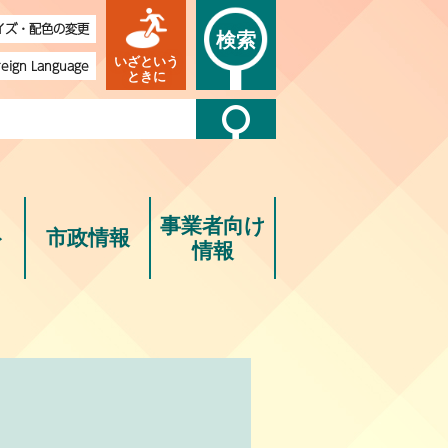
イズ・配色の変更
検索
いざという
reign Language
ときに
事業者向け
ト
市政情報
情報