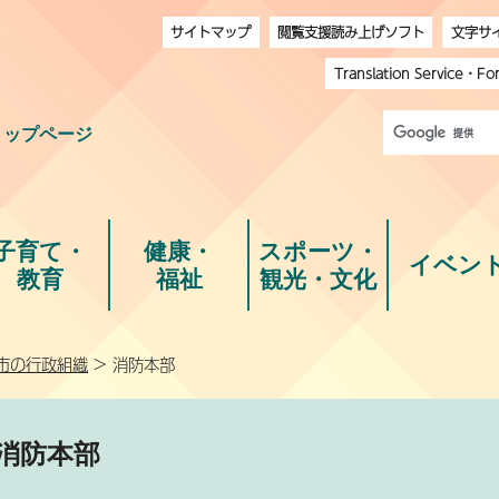
サイトマップ
閲覧支援読み上げソフト
文字サ
Translation Service
・
Fo
トップページ
子育て・
健康・
スポーツ・
イベン
教育
福祉
観光・文化
市の行政組織
> 消防本部
消防本部