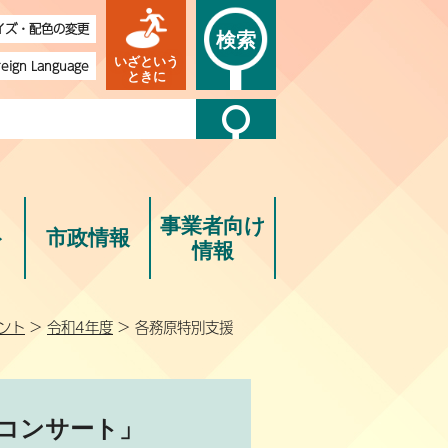
イズ・配色の変更
検索
いざという
reign Language
ときに
事業者向け
ト
市政情報
情報
ント
>
令和4年度
> 各務原特別支援
りコンサート」