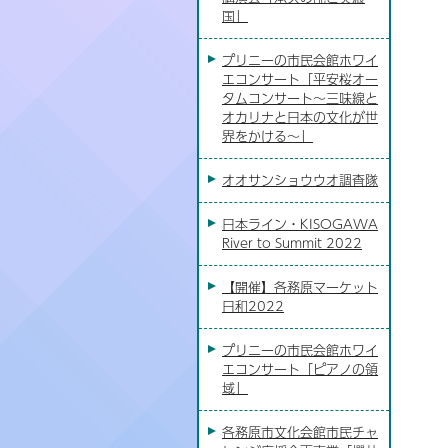
国」
プリニーの市民会館ホワイ
エコンサート「平安桜オー
タムコンサート～三味線と
オカリナと日本の文化が世
界をかける～」
オオサンショウウオ調査隊
日本ライン・KISOGAWA
River to Summit 2022
【開催】各務原マーケット
日和2022
プリニーの市民会館ホワイ
エコンサート「ピアノの領
域」
各務原市文化会館市民チャ