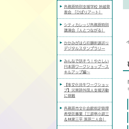
各務原特別支援学校 地域発
表会 「ひばりアート」
シティカレッジ各務原特別
講演会「人とつながる」
かかみがはら拉麺街道巡り
デジタルスタンプラリー
みんなで話そう！やさしい
日本語ワークショップ～ス
キルアップ編～
【多文化共生ワークショッ
プ】災害時外国人支援活動
に挑戦
各務原市文化会館指定管理
者受託事業「三遊亭小遊三
＆林家三平 落語二人会」