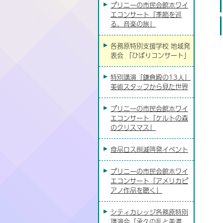
プリニーの市民会館ホワイ
エコンサート「季節を巡
る、音楽の旅」
各務原特別支援学校 地域発
表会 「ひばりコンサート」
特別講演「鎌倉殿の13人」
美術スタッフから見た世界
プリニーの市民会館ホワイ
エコンサート「ケルトの森
のクリスマス」
食品ロス削減啓発イベント
プリニーの市民会館ホワイ
エコンサート「アメリカピ
アノ作品を聴く」
シティカレッジ各務原特別
講演会「承久の乱と美濃