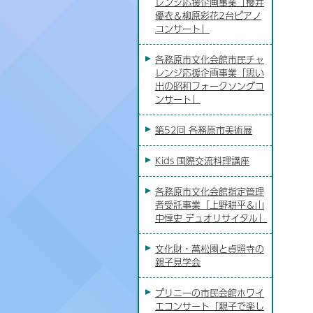
レンジ応援企画事業「櫻井
優衣＆柳原彩花2台ピアノ
コンサート」
各務原市文化会館市民チャ
レンジ応援企画事業「思い
出の昭和フォークソングコ
ンサート」
第52回 各務原市美術展
Kids 国際交流料理講座
各務原市文化会館指定管理
者受託事業「上野耕平＆山
中惇史 デュオリサイタル」
文化財・萬松園と貞照寺の
親子見学会
プリニーの市民会館ホワイ
エコンサート「親子で楽し