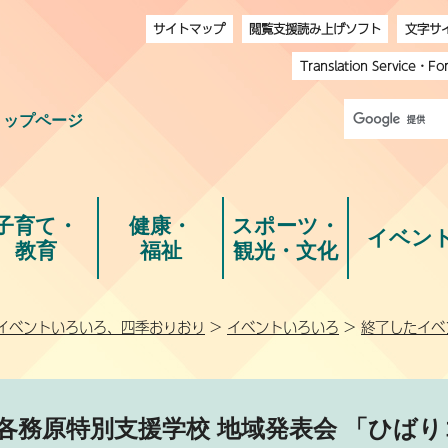
サイトマップ
閲覧支援読み上げソフト
文字サ
Translation Service
・
Fo
トップページ
子育て・
健康・
スポーツ・
イベン
教育
福祉
観光・文化
イベントいろいろ、四季おりおり
>
イベントいろいろ
>
終了したイベ
」
各務原特別支援学校 地域発表会 「ひば