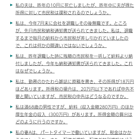
私の夫は、昨年の10月に死亡しましたが、昨年中に夫が得た
所得に対して市民税は課税されるのでしょうか。
私は、今年7月末に会社を退職しその後無職です。ところ
が、先日市民税納税通知書が送られてきました。私は、退職
するまで毎月の給料から市民税が差し引かれていましたの
で、これは何かの間違いではないでしょうか。
私は、昨年退職した時に残額の市民税を一括して給料より納
付しましたが、今年も納税通知書が送られてきました。これ
はなぜでしょうか。
私は、勤務のかたわら雑誌に原稿を書き、その所得が18万円
ほどあります。所得税の場合は、20万円以下であれば申告不
要と聞いていますが、市民税の申告はどうなるのですか。
私は満68歳の男性ですが、給料（収入金額280万円）のほか
厚生年金の収入（300万円）があります。所得金額の算出は
どのように行うのですか。
私の妻Aは、パートタイマーで働いていますが、税金はかか