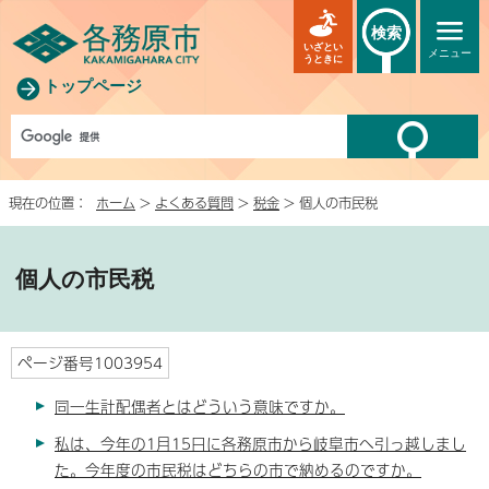
検索
いざとい
メニュー
うときに
トップページ
現在の位置：
ホーム
>
よくある質問
>
税金
> 個人の市民税
個人の市民税
ページ番号1003954
同一生計配偶者とはどういう意味ですか。
私は、今年の1月15日に各務原市から岐阜市へ引っ越しまし
た。今年度の市民税はどちらの市で納めるのですか。