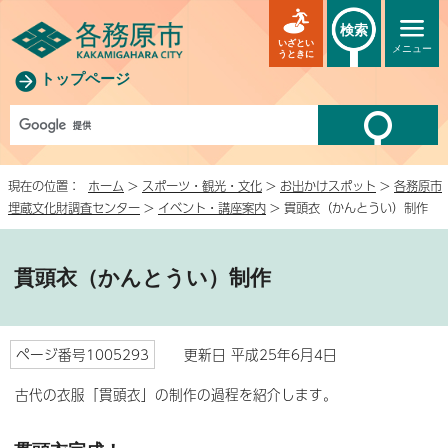
検索
いざとい
メニュー
うときに
トップページ
現在の位置：
ホーム
>
スポーツ・観光・文化
>
お出かけスポット
>
各務原市
埋蔵文化財調査センター
>
イベント・講座案内
> 貫頭衣（かんとうい）制作
貫頭衣（かんとうい）制作
ページ番号1005293
更新日 平成25年6月4日
古代の衣服「貫頭衣」の制作の過程を紹介します。