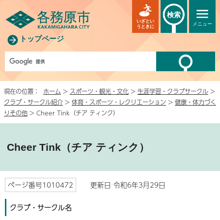
検索
いざとい
メニュー
うときに
トップページ
現在の位置：
ホーム
>
スポーツ・観光・文化
>
生涯学習・クラブサークル
>
クラブ・サークル紹介
>
体育・スポーツ・レクリエーション
>
健康・体力づく
りその他
> Cheer Tink（チア ティンク）
Cheer Tink（チア ティンク）
ページ番号1010472
更新日 令和6年3月29日
クラブ・サークル名