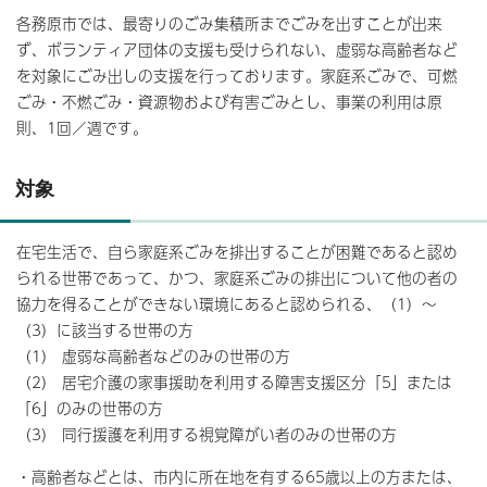
各務原市では、最寄りのごみ集積所までごみを出すことが出来
ず、ボランティア団体の支援も受けられない、虚弱な高齢者など
を対象にごみ出しの支援を行っております。家庭系ごみで、可燃
ごみ・不燃ごみ・資源物および有害ごみとし、事業の利用は原
則、1回／週です。
対象
在宅生活で、自ら家庭系ごみを排出することが困難であると認め
られる世帯であって、かつ、家庭系ごみの排出について他の者の
協力を得ることができない環境にあると認められる、（1）～
（3）に該当する世帯の方
（1） 虚弱な高齢者などのみの世帯の方
（2） 居宅介護の家事援助を利用する障害支援区分「5」または
「6」のみの世帯の方
（3） 同行援護を利用する視覚障がい者のみの世帯の方
・高齢者などとは、市内に所在地を有する65歳以上の方または、