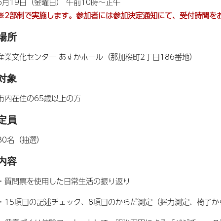
6月19日（金曜日） 午前10時～正午
※2部制で実施します。参加者には参加決定通知にて、受付時間を
場所
産業文化センター あすかホール（那加桜町2丁目186番地）
対象
市内在住の65歳以上の方
定員
80名（抽選）
内容
・質問票を使用した日常生活の振り返り
・15項目の記述チェック、8項目のからだ測定（握力測定、椅子