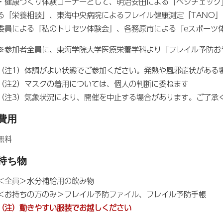
・健康づくり体験コーナーとして、明治安田による「ベジチェック
る「栄養相談」、東海中央病院によるフレイル健康測定「TANO
委員による「私のトリセツ体験会」、各務原市による「eスポーツ
※参加者全員に、東海学院大学医療栄養学科より「フレイル予防お
（注1）体調がよい状態でご参加ください。発熱や風邪症状がある
（注2）マスクの着用については、個人の判断に委ねます
（注3）気象状況により、開催を中止する場合があります。ご了承
費用
無料
持ち物
＜全員＞水分補給用の飲み物
＜お持ちの方のみ＞フレイル予防ファイル、フレイル予防手帳
（注）動きやすい服装でお越しください