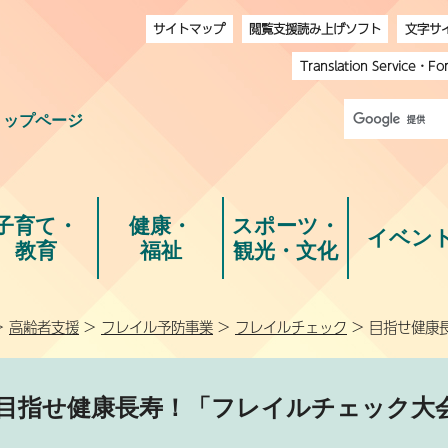
サイトマップ
閲覧支援読み上げソフト
文字サ
Translation Service
・
Fo
トップページ
子育て・
健康・
スポーツ・
イベン
教育
福祉
観光・文化
>
高齢者支援
>
フレイル予防事業
>
フレイルチェック
> 目指せ健康
目指せ健康長寿！「フレイルチェック大