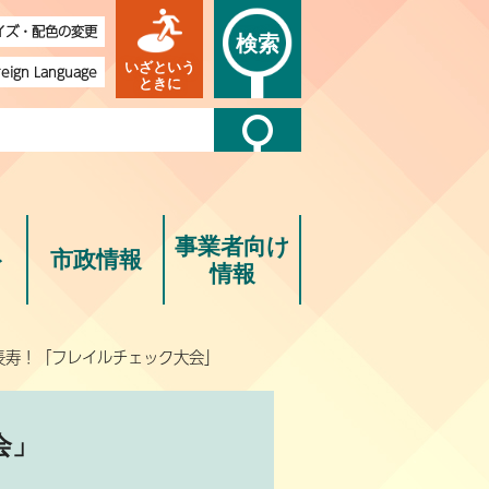
イズ・配色の変更
検索
いざという
reign Language
ときに
事業者向け
ト
市政情報
情報
長寿！「フレイルチェック大会」
会」