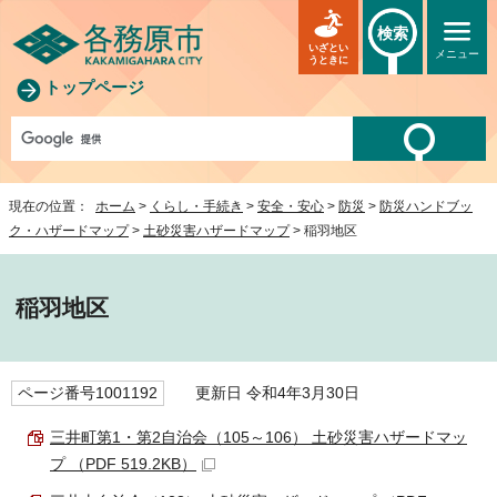
検索
いざとい
メニュー
うときに
トップページ
現在の位置：
ホーム
>
くらし・手続き
>
安全・安心
>
防災
>
防災ハンドブッ
ク・ハザードマップ
>
土砂災害ハザードマップ
> 稲羽地区
稲羽地区
ページ番号1001192
更新日 令和4年3月30日
三井町第1・第2自治会（105～106） 土砂災害ハザードマッ
プ （PDF 519.2KB）