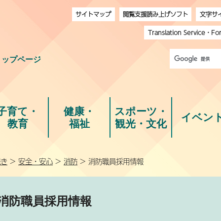
サイトマップ
閲覧支援読み上げソフト
文字サ
Translation Service
・
Fo
トップページ
子育て・
健康・
スポーツ・
イベン
教育
福祉
観光・文化
続き
>
安全・安心
>
消防
> 消防職員採用情報
消防職員採用情報