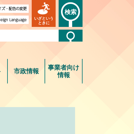
イズ・配色の変更
検索
いざという
reign Language
ときに
事業者向け
ト
市政情報
情報