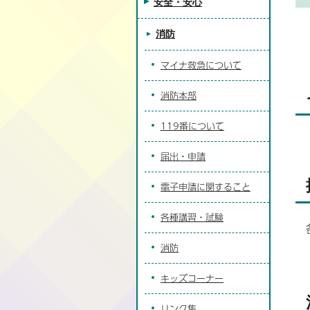
安全・安心
消防
マイナ救急について
消防本部
119番について
届出・申請
電子申請に関すること
各種講習・試験
消防
キッズコーナー
リンク集