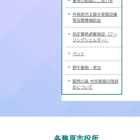
夏季の節電にご協力を
各務原市太陽光発電設備
等設置費補助金
指定暑熱避難施設（クー
リングシェルター）
ペット
野生動物・害虫
瞑想の森 市営斎場の残骨
灰について
各務原市役所