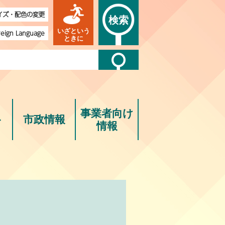
イズ・配色の変更
検索
いざという
reign Language
ときに
事業者向け
ト
市政情報
情報