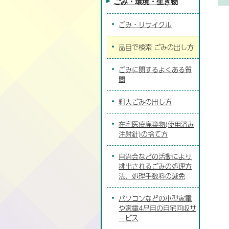
ごみ・環境・生き物
ごみ・リサイクル
品目で検索 ごみの出し方
ごみに関するよくある質
問
粗大ごみの出し方
在宅医療廃棄物(使用済み
注射針)の捨て方
自治会などの活動により
排出されるごみの処理方
法、処理手数料の減免
パソコンなどの小型家電
や家電4品目の自宅回収サ
ービス