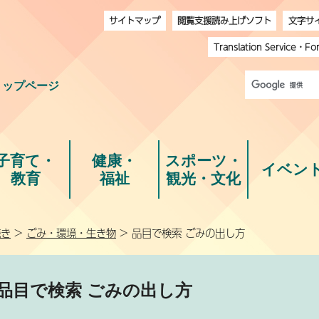
サイトマップ
閲覧支援読み上げソフト
文字サ
Translation Service
・
Fo
トップページ
子育て・
健康・
スポーツ・
イベン
教育
福祉
観光・文化
続き
>
ごみ・環境・生き物
> 品目で検索 ごみの出し方
品目で検索 ごみの出し方