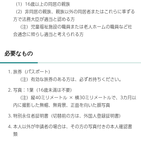
（1）16歳以上の同居の親族
（2）非同居の親族、親族以外の同居者またはこれらに準ずる
方で法務大臣が適当と認める方
（注）児童福祉施設の職員または老人ホームの職員など社
会通念に照らし適当と考えられる方
必要なもの
旅券（パスポート）
（注）有効な旅券のある方は、必ずお持ちください。
写真：1葉（16歳未満は不要）
（注）縦40ミリメートル × 横30ミリメートルで、3カ月以
内に撮影した無帽、無背景、正面を向いた顔写真
特別永住者証明書（切替前の方は、外国人登録証明書）
本人以外が申請者の場合は、その方の写真付きの本人確認書
類