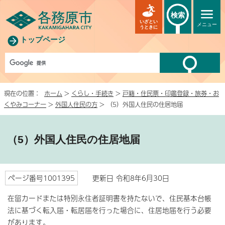
検索
いざとい
メニュー
うときに
トップページ
現在の位置：
ホーム
>
くらし・手続き
>
戸籍・住民票・印鑑登録・旅券・お
くやみコーナー
>
外国人住民の方
> （5）外国人住民の住居地届
（5）外国人住民の住居地届
ページ番号1001395
更新日 令和8年6月30日
在留カードまたは特別永住者証明書を持たないで、住民基本台帳
法に基づく転入届・転居届を行った場合に、住居地届を行う必要
があります。