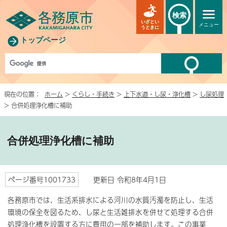
検索
いざとい
メニュー
うときに
トップページ
現在の位置：
ホーム
>
くらし・手続き
>
上下水道・し尿・浄化槽
>
し尿処理
> 合併処理浄化槽に補助
合併処理浄化槽に補助
ページ番号1001733
更新日 令和8年4月1日
各務原市では、生活系排水による河川の水質汚濁を防止し、生活
環境の保全を図るため、し尿と生活雑排水を併せて処理する合併
処理浄化槽を設置する方に費用の一部を補助します。この事業