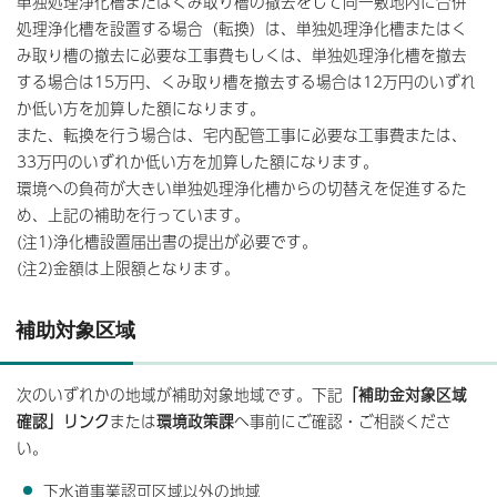
単独処理浄化槽またはくみ取り槽の撤去をして同一敷地内に合併
処理浄化槽を設置する場合（転換）は、単独処理浄化槽またはく
み取り槽の撤去に必要な工事費もしくは、単独処理浄化槽を撤去
する場合は15万円、くみ取り槽を撤去する場合は12万円のいずれ
か低い方を加算した額になります。
また、転換を行う場合は、宅内配管工事に必要な工事費または、
33万円のいずれか低い方を加算した額になります。
環境への負荷が大きい単独処理浄化槽からの切替えを促進するた
め、上記の補助を行っています。
(注1)浄化槽設置届出書の提出が必要です。
(注2)金額は上限額となります。
補助対象区域
次のいずれかの地域が補助対象地域です。下記
「補助金対象区域
確認」リンク
または
環境政策課
へ事前にご確認・ご相談くださ
い。
下水道事業認可区域以外の地域