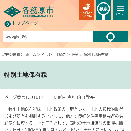
検索
いざとい
メニュー
うときに
トップページ
現在の位置：
ホーム
>
くらし・手続き
>
税金
> 特別土地保有税
特別土地保有税
ページ番号1001617
更新日 令和3年3月9日
特別土地保有税は、土地政策の一環として、土地の投機的取得
および所有を抑制するとともに、他方で良好な住宅用地などの供
給促進に資することを目的として、国税の土地譲渡益の重課措置
とあわせて昭和48年度に創設された税で、土地の所有に対して課