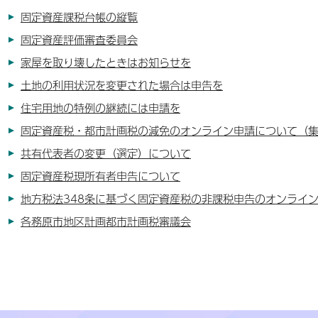
固定資産課税台帳の縦覧
固定資産評価審査委員会
家屋を取り壊したときはお知らせを
土地の利用状況を変更された場合は申告を
住宅用地の特例の継続には申請を
固定資産税・都市計画税の減免のオンライン申請について（
共有代表者の変更（選定）について
固定資産税現所有者申告について
地方税法348条に基づく固定資産税の非課税申告のオンライ
各務原市地区計画都市計画税審議会