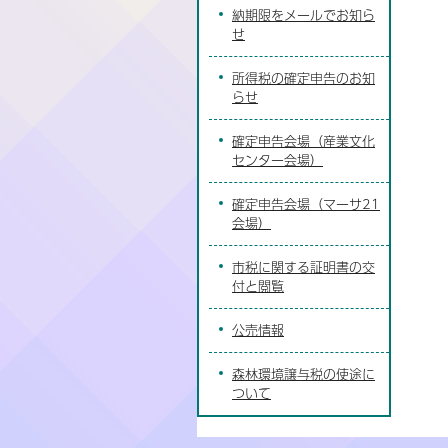
納期限をメールでお知ら
せ
所得税の確定申告のお知
らせ
確定申告会場（産業文化
センター会場）
確定申告会場（マーサ21
会場）
市税に関する証明書の交
付と閲覧
公売情報
森林環境譲与税の使途に
ついて