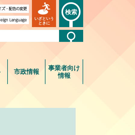
イズ・配色の変更
検索
いざという
reign Language
ときに
事業者向け
ト
市政情報
情報