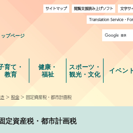
サイトマップ
閲覧支援読み上げソフト
文字サ
Translation Service
・
Fo
トップページ
子育て・
健康・
スポーツ・
イベン
教育
福祉
観光・文化
続き
>
税金
> 固定資産税・都市計画税
固定資産税・都市計画税