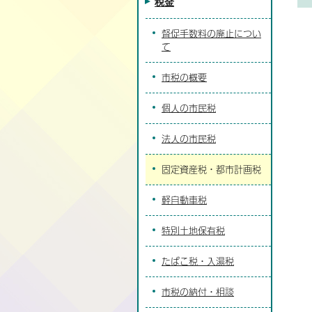
税金
督促手数料の廃止につい
て
市税の概要
個人の市民税
法人の市民税
固定資産税・都市計画税
軽自動車税
特別土地保有税
たばこ税・入湯税
市税の納付・相談