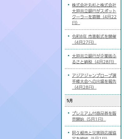
株式会社丸杉と株式会社
大垣共立銀行がスポット
クーラーを寄贈（4月22
日）
令和8年 市表彰式を開催
（4月27日）
大垣共立銀行が企業版ふ
るさと納税（4月28日）
アジアジャンプロープ選
手権大会への出場を報告
（4月28日）
5月
プレミアム付商品券を販
売開始（5月1日）
阿久根市と災害時応援協
定を締結（5月1日）