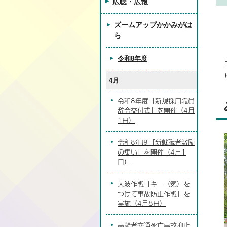
広聴・広報
ズームアップかかみがは
ら
令和8年度
4月
令和8年度「新規採用職員
辞令交付式」を開催（4月
1日）
令和8年度「新就職者激励
の集い」を開催（4月1
日）
人波作戦「キー（気）を
つけて事故防止作戦」を
実施（4月8日）
高齢者交通死亡事故抑止