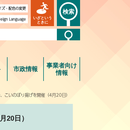
イズ・配色の変更
検索
いざという
reign Language
ときに
事業者向け
ト
市政情報
情報
で、こいのぼり揚げを開催（4月20日）
月20日）