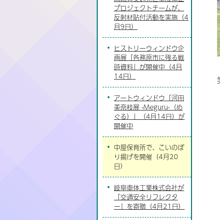
プロジェクトチームが、
反射材貼付活動を実施（4
月9日）
ヒストリーウィンドウ企
画展「各務原市に残る戦
時資料」が開催中（4月
14日）
アートウィンドウ「河田
美奈枝展 -Meguru-（め
ぐる）」（4月14日）が
開催中
中屋保育所で、こいのぼ
り揚げを開催（4月20
日）
岐阜車体工業株式会社が
「交通安全リフレクタ
ー」を寄贈（4月21日）