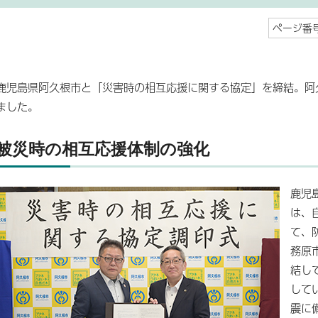
ページ番号
鹿児島県阿久根市と「災害時の相互応援に関する協定」を締結。阿
ました。
被災時の相互応援体制の強化
鹿児
は、
て、
務原
結し
して
震に