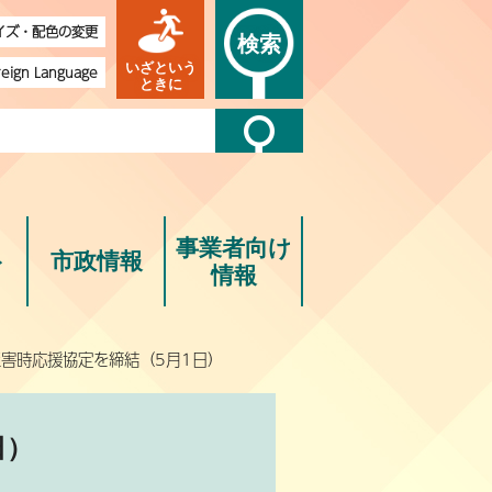
イズ・配色の変更
検索
いざという
reign Language
ときに
事業者向け
ト
市政情報
情報
災害時応援協定を締結（5月1日）
日）