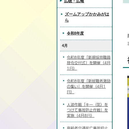
広聴・広報
ズームアップかかみがは
ら
令和8年度
4月
令和8年度「新規採用職員
辞令交付式」を開催（4月
1日）
令和8年度「新就職者激励
の集い」を開催（4月1
日）
人波作戦「キー（気）を
つけて事故防止作戦」を
実施（4月8日）
高齢者交通死亡事故抑止