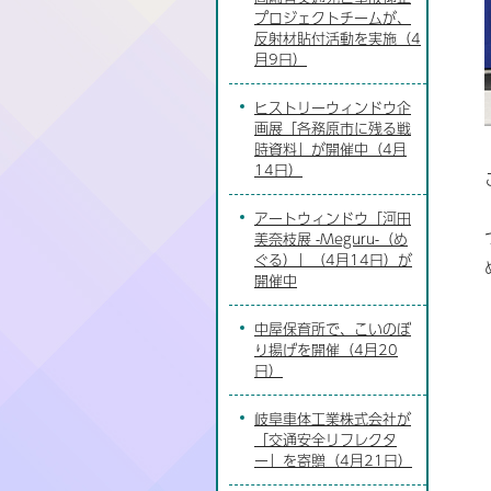
プロジェクトチームが、
反射材貼付活動を実施（4
月9日）
ヒストリーウィンドウ企
画展「各務原市に残る戦
時資料」が開催中（4月
14日）
アートウィンドウ「河田
美奈枝展 -Meguru-（め
ぐる）」（4月14日）が
開催中
中屋保育所で、こいのぼ
り揚げを開催（4月20
日）
岐阜車体工業株式会社が
「交通安全リフレクタ
ー」を寄贈（4月21日）