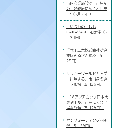
市内商業施設で、市特産
の「各務原にんじん」を
PR（5月23日）
「いつものもしも
CARAVAN」を開催（5
月24日）
千代田工業株式会社が企
業版ふるさと納税（5月
25日）
サッカーワールドカップ
に出場する、市出身の選
手を応援（5月26日）
U18アジアカップ日本代
表選手が、市長に大会出
場を報告（5月26日）
ヤングミーティングを開
催（5月26日）