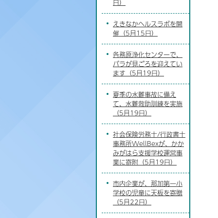
日）
えきなかヘルスラボを開
催（5月15日）
各務原浄化センターで、
バラが見ごろを迎えてい
ます（5月19日）
夏季の水難事故に備え
て、水難救助訓練を実施
（5月19日）
社会保険労務士/行政書士
事務所WellBexが、かか
みがはら支援学校運営事
業に寄附（5月19日）
市内企業が、那加第一小
学校の児童に天板を寄贈
（5月22日）