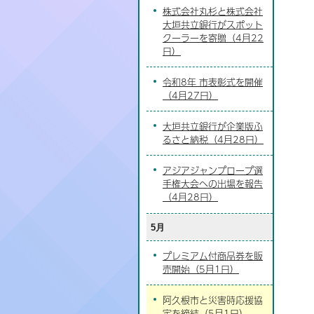
株式会社丸杉と株式会社
大垣共立銀行がスポット
クーラーを寄贈（4月22
日）
令和8年 市表彰式を開催
（4月27日）
大垣共立銀行が企業版ふ
るさと納税（4月28日）
アジアジャンプロープ選
手権大会への出場を報告
（4月28日）
5月
プレミアム付商品券を販
売開始（5月1日）
阿久根市と災害時応援協
定を締結（5月1日）