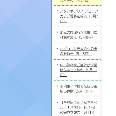
スタジオアリス ジュニア
カップ優勝を報告（5月7
日）
地元の園児らが木曽川に
稚鮎を放流（5月8日）
ロボコン世界大会への出
場を報告（5月8日）
中日建材株式会社が企業
版ふるさと納税（5月11
日）
稲羽東小学校で伝統の茶
摘み体験（5月13日）
「各務原にんじんを食べ
よう！八代目生彩弁当」
の完成を報告（5月14