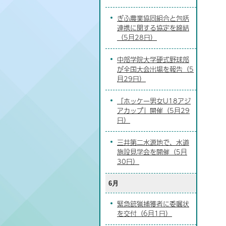
ぎふ農業協同組合と包括
連携に関する協定を締結
（5月28日）
中部学院大学硬式野球部
が全国大会出場を報告（5
月29日）
「ホッケー男女U18アジ
アカップ」開催（5月29
日）
三井第二水源地で、水道
施設見学会を開催（5月
30日）
6月
緊急銃猟捕獲者に委嘱状
を交付（6月1日）