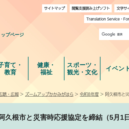
サイトマップ
閲覧支援読み上げソフト
文字サ
Translation Service
・
Fo
トップページ
子育て・
健康・
スポーツ・
イベン
教育
福祉
観光・文化
広聴・広報
>
ズームアップかかみがはら
>
令和8年度
> 阿久根市と
阿久根市と災害時応援協定を締結（5月1