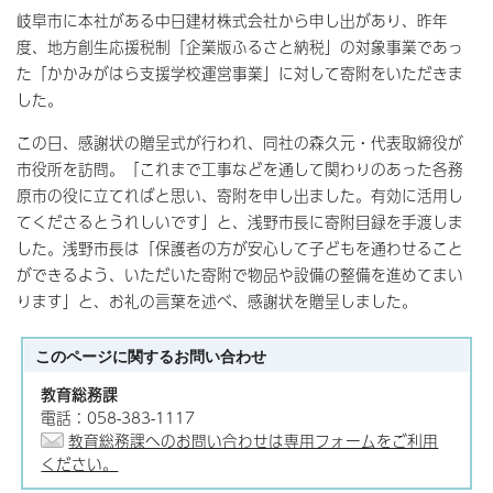
岐阜市に本社がある中日建材株式会社から申し出があり、昨年
度、地方創生応援税制「企業版ふるさと納税」の対象事業であっ
た「かかみがはら支援学校運営事業」に対して寄附をいただきま
した。
この日、感謝状の贈呈式が行われ、同社の森久元・代表取締役が
市役所を訪問。「これまで工事などを通して関わりのあった各務
原市の役に立てればと思い、寄附を申し出ました。有効に活用し
てくださるとうれしいです」と、浅野市長に寄附目録を手渡しま
した。浅野市長は「保護者の方が安心して子どもを通わせること
ができるよう、いただいた寄附で物品や設備の整備を進めてまい
ります」と、お礼の言葉を述べ、感謝状を贈呈しました。
このページに関する
お問い合わせ
教育総務課
電話：058-383-1117
教育総務課へのお問い合わせは専用フォームをご利用
ください。